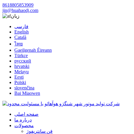
8618805853909
jin@huahaodj.com
زبان
فارسی
English
Català
ไทย
Gaeilgenah Éireann
Türkçe
русский
hrvatski
Melayu
Eesti
Polski
slovenčina
Bai Miaowen
صفحه اصلی
درباره ما
محصولات
فن سانتریفوژ