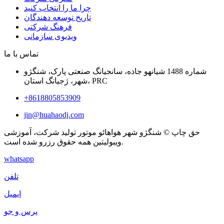
چرا ما را انتخاب کنید
تاریخ توسعه دهندگان
فرهنگ شرکتی
ویدیوی سازمانی
تماس با ما
شماره 1488 شیانهو جاده، سانجیانگ صنعتی پارک، شنگژو
شهر، ژجیانگ استان، PRC
+8618805853909
jin@huahaodj.com
حق چاپ © شنگژو شهر هواهائو موتور تولید شرکت، آموزشی
ویبولیتین همه حقوق رزرو شده است.
whatsapp
تلفن
ایمیل
پرس و جو